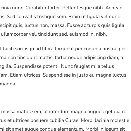
lacinia nunc. Curabitur tortor. Pellentesque nibh. Aenean
. Sed convallis tristique sem. Proin ut ligula vel nunc
uscipit quis, luctus non, massa. Fusce ac turpis quis ligula
ullamcorper vel, tincidunt sed, euismod in, nibh.
taciti sociosqu ad litora torquent per conubia nostra, per
na non tincidunt mattis, tortor neque adipiscing diam, a
ingilla. Suspendisse potenti. Nunc feugiat mi a tellus
am. Etiam ultrices. Suspendisse in justo eu magna luctus
s magna.
m massa mattis sem, at interdum magna augue eget diam.
us et ultrices posuere cubilia Curae; Morbi lacinia molestie
l mi sit amet augue congue elementum. Morbi in ipsum sit