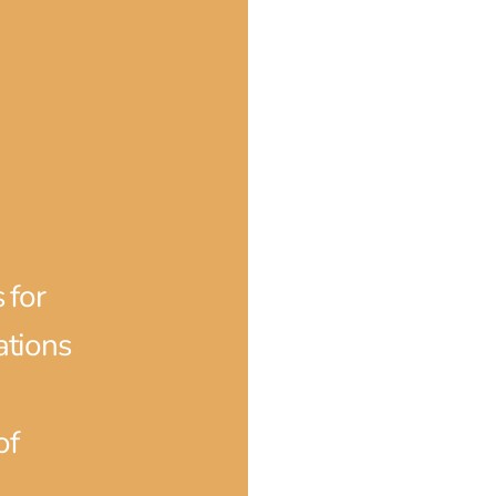
 for
tions
of