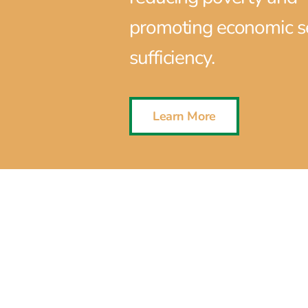
promoting economic se
sufficiency.
Learn More